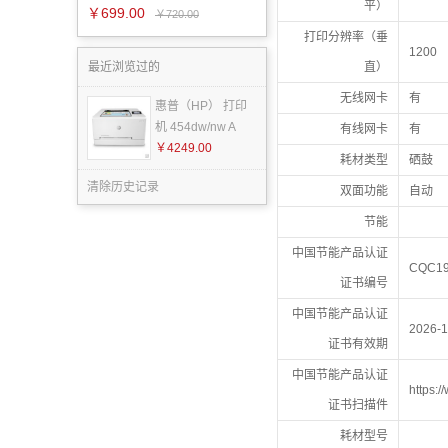
平）
￥699.00
￥720.00
打印分辨率（垂
1200
最近浏览过的
直）
无线网卡
有
惠普（HP） 打印
机 454dw/nw A
有线网卡
有
￥4249.00
耗材类型
硒鼓
清除历史记录
双面功能
自动
节能
中国节能产品认证
CQC19
证书编号
中国节能产品认证
2026-1
证书有效期
中国节能产品认证
https:
证书扫描件
耗材型号