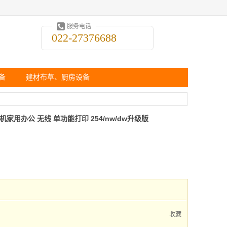
服务电话
022-27376688
备
建材布草、厨房设备
印机家用办公 无线 单功能打印 254/nw/dw升级版
收藏