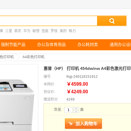
果
三星
索尼
华为
联想
佳能
罗技
美的
格力
强制节能产品
办公及体育用品
办公耗材类
通用办公设
彩色打印机
A4彩色打印机
惠普（HP） 打印机 454dw/nw A4彩色激光打
编号:
lhgj-240118151912
￥4599.00
本网价:
￥4249.00
协议价:
赠送积分:
4249
数量:
台