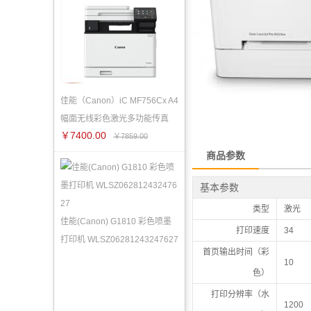
佳能（Canon）iC MF756Cx A4
幅面无线彩色激光多功能传真
￥7400.00
￥7859.00
商品参数
基本参数
类型
激光
佳能(Canon) G1810 彩色喷墨
打印速度
34
打印机 WLSZ06281243247627
首页输出时间（彩
10
色）
打印分辨率（水
1200