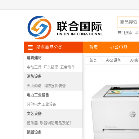
热门搜索:
苹
所有商品分类
首页
办公电器
建筑建材
首页
办公设备
A4
电动工具
开关插座
五金附件
高空安防用品
消防设备
灭火药剂
消防宣传装备
消防报警机
电力工业设备
隔绝式正压氧气呼吸器
其他电力工业设备
文艺设备
管乐器
乐器辅助用品及配件
打击乐器
销毁设备
弓弦乐器