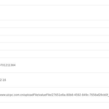
701211384
2-16
//www.uicpc.com.cn/uploadFile/valueFile/27651e8a-80b8-4592-849c-7658af28