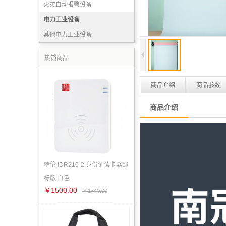
火灾自动报警设备
消防产品实（试）验设备
电力工业设备
灭火药剂
其他电力工业设备
消防宣传装备
热销商品
商品介绍
商品参数
商品介绍
精伦 iDR210-2 身份证读卡器部
标版 白色
￥1500.00
￥1740.00