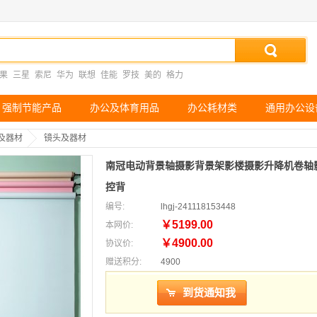
果
三星
索尼
华为
联想
佳能
罗技
美的
格力
强制节能产品
办公及体育用品
办公耗材类
通用办公设
及器材
镜头及器材
南冠电动背景轴摄影背景架影楼摄影升降机卷轴
控背
编号:
lhgj-241118153448
￥5199.00
本网价:
￥4900.00
协议价:
赠送积分:
4900