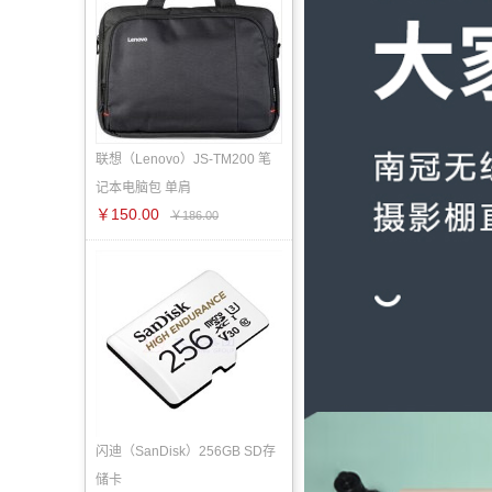
联想（Lenovo）JS-TM200 笔
记本电脑包 单肩
￥150.00
￥186.00
闪迪（SanDisk）256GB SD存
储卡