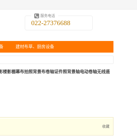
服务电话
022-27376688
备
建材布草、厨房设备
影楼影棚幕布拍照背景布卷轴证件照背景轴电动卷轴无线遥
收藏