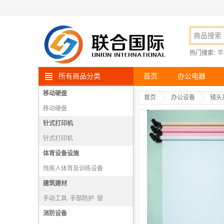
热门搜索:
苹
所有商品分类
首页
办公电器
移动硬盘
首页
办公设备
镜头
移动硬盘
针式打印机
针式打印机
体育设备设施
残疾人体育及训练设备
散打、武术设备
建筑建材
射箭设备
跳水设备
手动工具
手部防护
锁
电动工具
消防设备