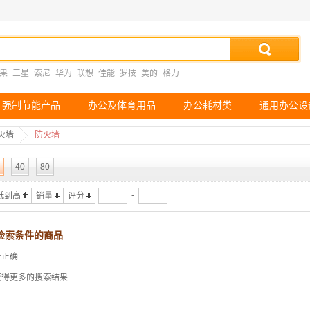
果
三星
索尼
华为
联想
佳能
罗技
美的
格力
强制节能产品
办公及体育用品
办公耗材类
通用办公设
火墙
防火墙
40
80
-
低到高
销量
评分
检索条件的商品
否正确
获得更多的搜索结果