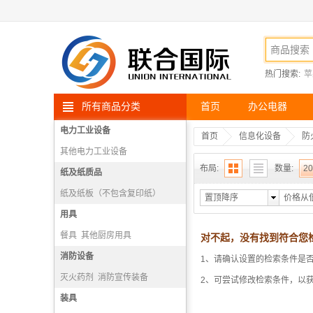
热门搜索:
苹
所有商品分类
首页
办公电器
电力工业设备
首页
信息化设备
防
其他电力工业设备
布局:
数量:
20
纸及纸质品
纸及纸板（不包含复印纸）
置顶降序
价格从
用具
餐具
其他厨房用具
对不起，没有找到符合您
厨房操作台
消防设备
炊事机械
1、请确认设置的检索条件是
灭火药剂
消防宣传装备
2、可尝试修改检索条件，以
消防报警机
装具