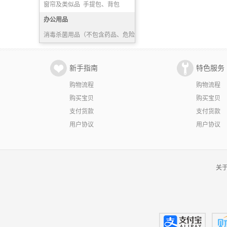
隔绝式正压氧气呼吸器
窗帘及类似品
手提包、背包
床罩
办公用品
鞋、靴及附件
消毒杀菌用品（不包含药品、危险化学品）
鼓粉盒
教具
颜料
新手指南
特色服务
购物流程
购物流程
购买宝贝
购买宝贝
支付货款
支付货款
用户协议
用户协议
关