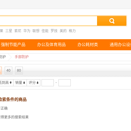
果
三星
索尼
华为
联想
佳能
罗技
美的
格力
强制节能产品
办公及体育用品
办公耗材类
通用办公设
防护
手部防护
40
80
-
低到高
销量
评分
检索条件的商品
否正确
获得更多的搜索结果