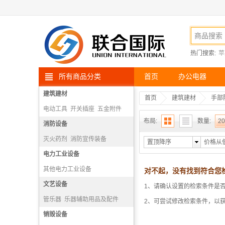
热门搜索:
苹
所有商品分类
首页
办公电器
建筑建材
首页
建筑建材
手部
电动工具
开关插座
五金附件
布局:
数量:
20
高空安防用品
消防设备
灭火药剂
消防宣传装备
置顶降序
价格从
消防报警机
电力工业设备
隔绝式正压氧气呼吸器
其他电力工业设备
对不起，没有找到符合您
文艺设备
1、请确认设置的检索条件是
管乐器
乐器辅助用品及配件
2、可尝试修改检索条件，以
打击乐器
销毁设备
弓弦乐器