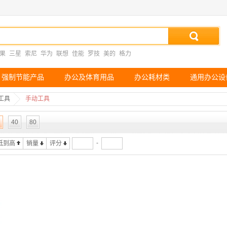
果
三星
索尼
华为
联想
佳能
罗技
美的
格力
强制节能产品
办公及体育用品
办公耗材类
通用办公设
工具
手动工具
40
80
-
低到高
销量
评分