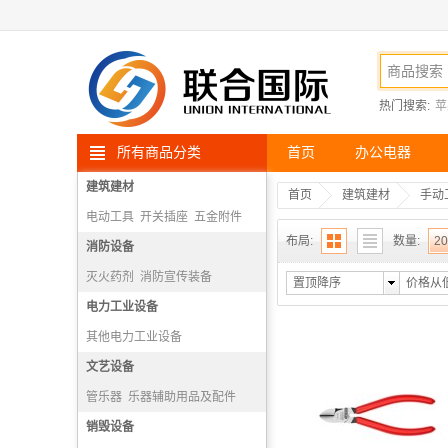
热门搜索:
苹
所有商品分类
首页
办公电器
建筑建材
首页
建筑建材
手动
电动工具
开关插座
五金附件
布局:
数量:
20
高空安防用品
消防设备
灭火药剂
消防宣传装备
置顶降序
价格从
消防报警机
电力工业设备
隔绝式正压氧气呼吸器
其他电力工业设备
文艺设备
管乐器
乐器辅助用品及配件
打击乐器
销毁设备
弓弦乐器