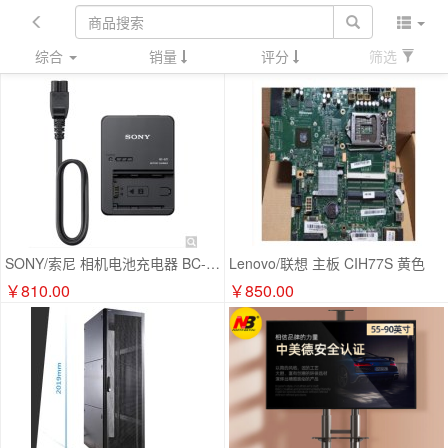
综合
销量
评分
筛选
SONY/索尼 相机电池充电器 BC-QZ1
Lenovo/联想 主板 CIH77S 黄色
￥810.00
￥850.00