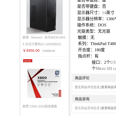
是否带鼠标：是
是否带键盘：否
显示器尺寸：
14
英寸
显示器分辨率：
1366
操作系统：DOS
光驱类型：无光驱
触摸：无
联想（lenovo）启天M430-B45
系列：
ThinkPad T48
9 台式计算机/i5-10500/8G/1
开合度：
180
度
￥4956.00
￥5998.80
指点杆：有
接口：
2
个
US
个
Micro SD ca
商品评论
暂无商品评论信息
[发表商品评
商品咨询
联想 256G SSD固态硬盘
暂无商品咨询信息
[发表商品咨