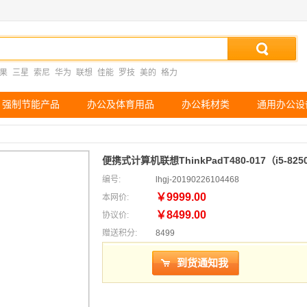
果
三星
索尼
华为
联想
佳能
罗技
美的
格力
强制节能产品
办公及体育用品
办公耗材类
通用办公设
便携式计算机联想ThinkPadT480-017（i5-8
编号:
lhgj-20190226104468
￥9999.00
本网价:
￥8499.00
协议价:
赠送积分:
8499