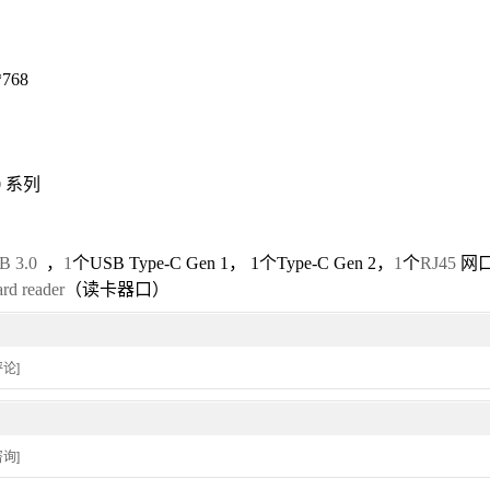
*768
0
系列
B 3.0
，
1
个
USB Type-C
Gen 1
，
1
个
Type-C Gen 2
，
1
个
RJ45
网
rd reader
（读卡器口）
论]
询]