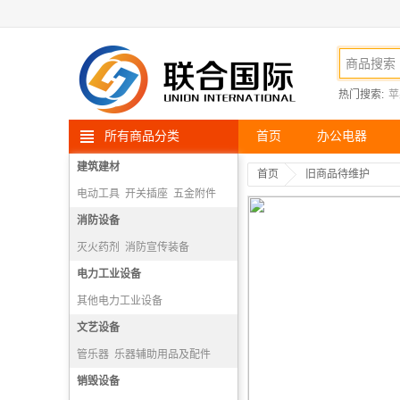
热门搜索:
苹
所有商品分类
首页
办公电器
建筑建材
首页
旧商品待维护
电动工具
开关插座
五金附件
高空安防用品
消防设备
灭火药剂
消防宣传装备
消防报警机
电力工业设备
隔绝式正压氧气呼吸器
其他电力工业设备
文艺设备
管乐器
乐器辅助用品及配件
打击乐器
销毁设备
弓弦乐器