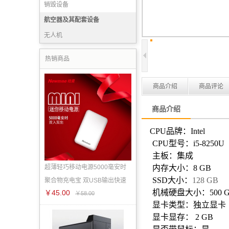
销毁设备
航空器及其配套设备
无人机
热销商品
商品介绍
商品评论
商品介绍
CPU
品牌：
Intel
CPU
型号：
i5-8250U
主板：集成
超薄轻巧移动电源5000毫安时
内存大小：
8 GB
SSD
大小：
128 GB
聚合物充电宝 双USB输出快速
机械硬盘大小：
500 
￥45.00
￥58.00
显卡类型：独立显卡
显卡显存：
2 GB