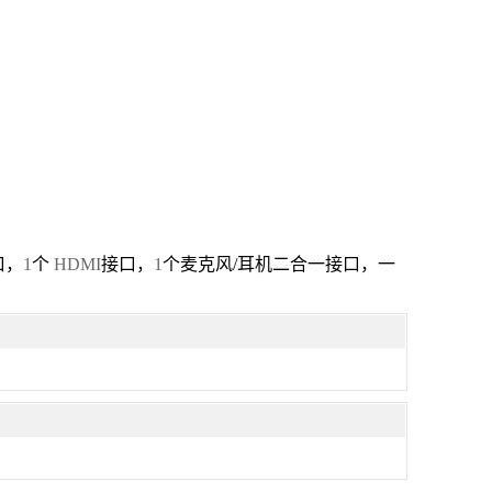
口，
1
个
HDMI
接口，
1
个
麦克风
/
耳机二合一接口，一