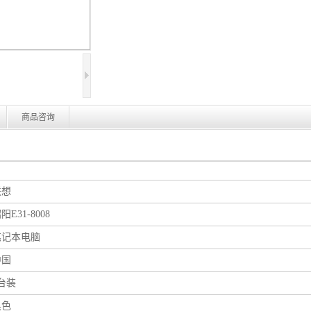
商品咨询
联想
阳E31-8008
笔记本电脑
中国
台装
黑色