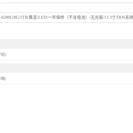
台
5-6200U/8G/1TB/集显/LED/一年保修（不含电池）/无光驱/13.3寸/DOS系
论]
询]