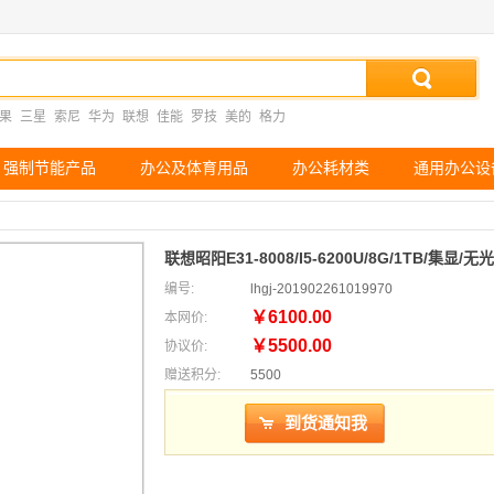
果
三星
索尼
华为
联想
佳能
罗技
美的
格力
强制节能产品
办公及体育用品
办公耗材类
通用办公设
联想昭阳E31-8008/I5-6200U/8G/1TB/集显
编号:
lhgj-201902261019970
￥6100.00
本网价:
￥5500.00
协议价:
赠送积分:
5500