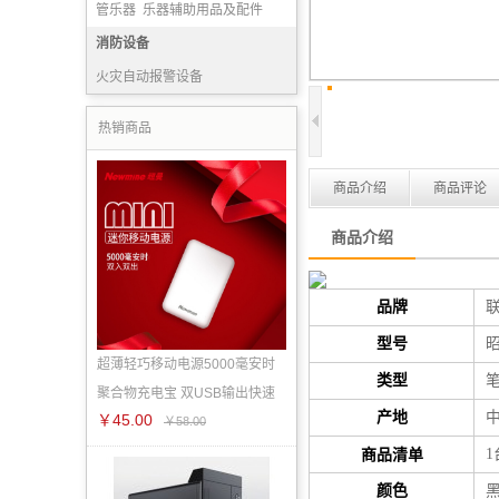
管乐器
乐器辅助用品及配件
打击乐器
消防设备
弓弦乐器
火灾自动报警设备
消防产品实（试）验设备
热销商品
灭火药剂
消防宣传装备
商品介绍
商品评论
商品介绍
品牌
型号
昭
超薄轻巧移动电源5000毫安时
类型
聚合物充电宝 双USB输出快速
产地
￥45.00
￥58.00
商品清单
1
颜色