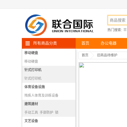
热门搜索:
苹
所有商品分类
首页
办公电器
移动硬盘
首页
旧商品待维护
移动硬盘
针式打印机
针式打印机
体育设备设施
残疾人体育及训练设备
散打、武术设备
建筑建材
射箭设备
跳水设备
手动工具
手部防护
锁
电动工具
文艺设备