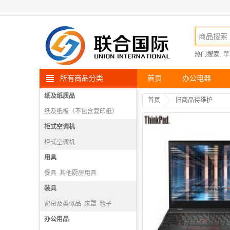
热门搜索:
苹
所有商品分类
首页
办公电器
纸及纸质品
首页
旧商品待维护
纸及纸板（不包含复印纸）
柜式空调机
柜式空调机
用具
餐具
其他厨房用具
厨房操作台
装具
炊事机械
窗帘及类似品
床罩
毯子
衣箱、提箱及类似容器
办公用品