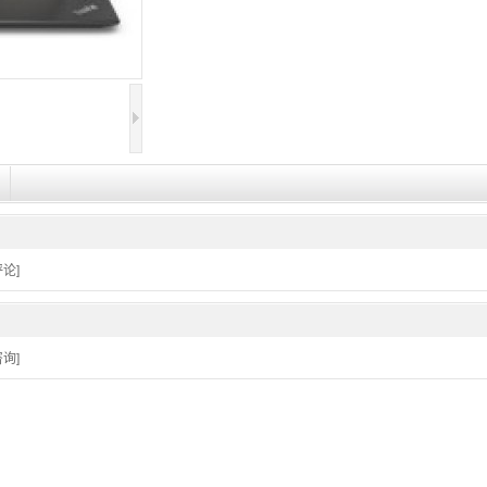
论]
询]