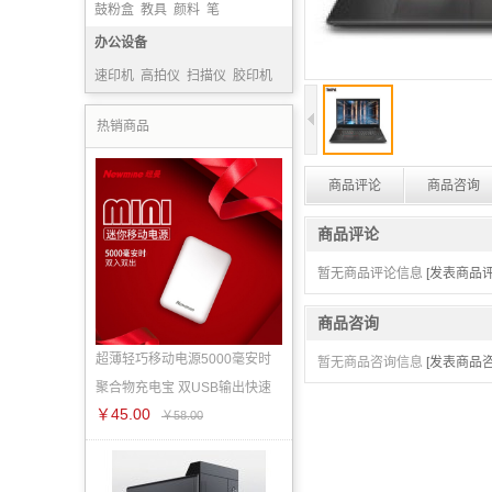
鼓粉盒
教具
颜料
笔
办公设备
速印机
高拍仪
扫描仪
胶印机
热销商品
商品评论
商品咨询
商品评论
暂无商品评论信息
[发表商品评
商品咨询
超薄轻巧移动电源5000毫安时
暂无商品咨询信息
[发表商品咨
聚合物充电宝 双USB输出快速
￥45.00
￥58.00