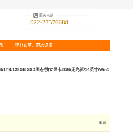
服务电话
022-27376688
备
建材布草、厨房设备
8GB/1TB/128GB SSD固态/独立显卡2GB/无光驱/14英寸/Win1
收藏