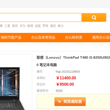
果
三星
索尼
华为
联想
佳能
罗技
美的
格力
强制节能产品
办公及体育用品
办公耗材类
通用办公设
联想（Lenovo）ThinkPad T480 i5-8250U/
0 笔记本电脑
编号:
lhgj-20191119805
￥11400.00
本网价:
￥9500.00
协议价:
赠送积分:
9500