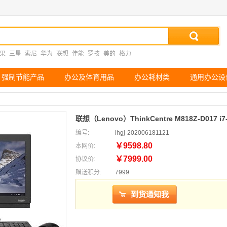
果
三星
索尼
华为
联想
佳能
罗技
美的
格力
强制节能产品
办公及体育用品
办公耗材类
通用办公设
联想（Lenovo）ThinkCentre M818Z-D017 i
编号:
lhgj-202006181121
￥9598.80
本网价:
￥7999.00
协议价:
赠送积分:
7999