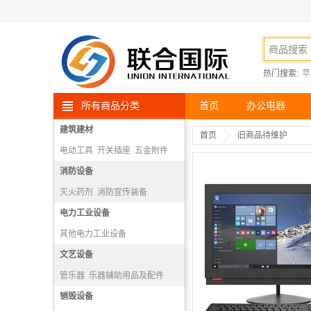
热门搜索:
苹
所有商品分类
首页
办公电器
建筑建材
首页
旧商品待维护
电动工具
开关插座
五金附件
高空安防用品
消防设备
灭火药剂
消防宣传装备
消防报警机
电力工业设备
隔绝式正压氧气呼吸器
其他电力工业设备
文艺设备
管乐器
乐器辅助用品及配件
打击乐器
销毁设备
弓弦乐器