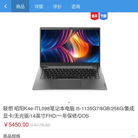
商品
详情
评价
咨询
联想 昭阳K4e-ITL098笔记本电脑 i5-1135G7/8GB/256G/集成
显卡/无光驱/14英寸FHD/一年保修/DOS
￥5450.00
￥6178.80
商品规格