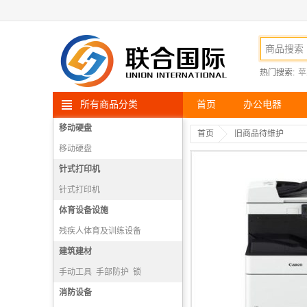
热门搜索:
苹
所有商品分类
首页
办公电器
移动硬盘
首页
旧商品待维护
移动硬盘
针式打印机
针式打印机
体育设备设施
残疾人体育及训练设备
散打、武术设备
建筑建材
射箭设备
跳水设备
手动工具
手部防护
锁
电动工具
消防设备