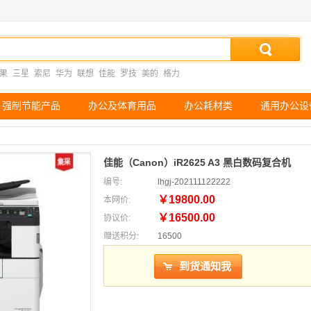
果
三星
索尼
华为
联想
佳能
罗技
美的
格力
强制节能产品
办公及体育用品
办公耗材类
通用办公设
佳能（Canon）iR2625 A3 黑白数码复合机
编号:
lhgj-202111122222
￥19800.00
本网价:
￥16500.00
协议价:
赠送积分:
16500