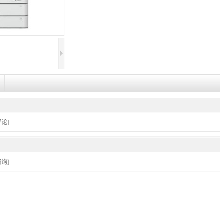
论]
询]