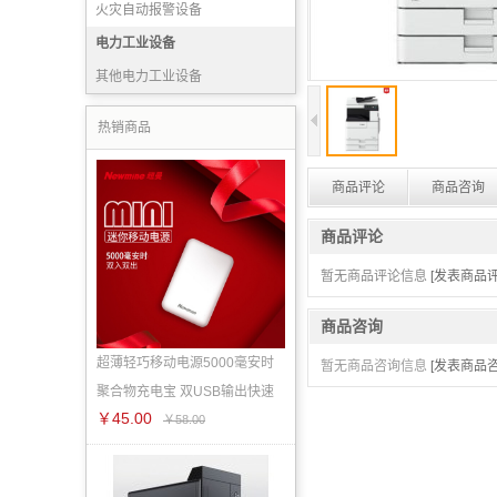
火灾自动报警设备
消防产品实（试）验设备
电力工业设备
灭火药剂
其他电力工业设备
消防宣传装备
热销商品
商品评论
商品咨询
商品评论
暂无商品评论信息
[发表商品评
商品咨询
超薄轻巧移动电源5000毫安时
暂无商品咨询信息
[发表商品咨
聚合物充电宝 双USB输出快速
￥45.00
￥58.00