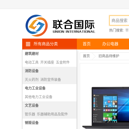
热门搜索:
苹
所有商品分类
首页
办公电器
建筑建材
首页
旧商品待维护
电动工具
开关插座
五金附件
高空安防用品
消防设备
灭火药剂
消防宣传装备
消防报警机
电力工业设备
隔绝式正压氧气呼吸器
其他电力工业设备
文艺设备
管乐器
乐器辅助用品及配件
打击乐器
销毁设备
弓弦乐器