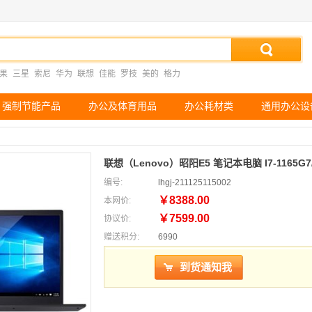
果
三星
索尼
华为
联想
佳能
罗技
美的
格力
强制节能产品
办公及体育用品
办公耗材类
通用办公设
联想（Lenovo）昭阳E5 笔记本电脑 I7-1165G7
编号:
lhgj-211125115002
￥8388.00
本网价:
￥7599.00
协议价:
赠送积分:
6990