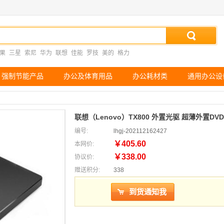
果
三星
索尼
华为
联想
佳能
罗技
美的
格力
强制节能产品
办公及体育用品
办公耗材类
通用办公设
联想（Lenovo）TX800 外置光驱 超薄外置DV
编号:
lhgj-202112162427
￥405.60
本网价:
￥338.00
协议价:
赠送积分:
338