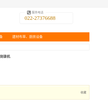
服务电话
022-27376688
备
建材布草、厨房设备
D刻录机
收藏