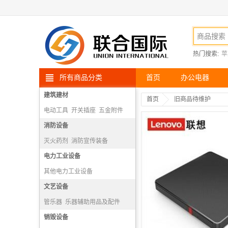
热门搜索:
苹
所有商品分类
首页
办公电器
建筑建材
首页
旧商品待维护
电动工具
开关插座
五金附件
高空安防用品
消防设备
灭火药剂
消防宣传装备
消防报警机
电力工业设备
隔绝式正压氧气呼吸器
其他电力工业设备
文艺设备
管乐器
乐器辅助用品及配件
打击乐器
销毁设备
弓弦乐器