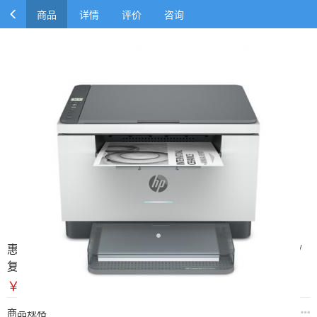
商品
详情
评价
咨询
惠普（HP）M233dw A4幅面黑白激光多功能一体机（打印/
复印/扫描）
￥1868.00
￥2373.60
商品规格