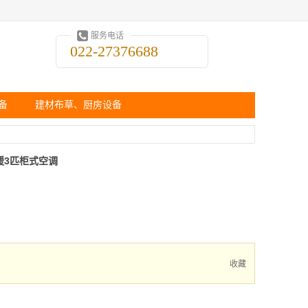
服务电话
022-27376688
备
建材布草、厨房设备
频冷暖3匹柜式空调
收藏