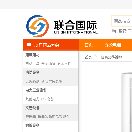
热门搜索:
苹
所有商品分类
首页
办公电器
建筑建材
首页
旧商品待维护
电动工具
开关插座
五金附件
高空安防用品
消防设备
灭火药剂
消防宣传装备
消防报警机
电力工业设备
隔绝式正压氧气呼吸器
其他电力工业设备
文艺设备
管乐器
乐器辅助用品及配件
打击乐器
销毁设备
弓弦乐器