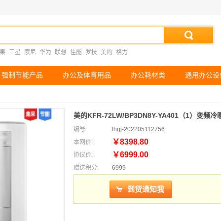
果
三星
索尼
华为
联想
佳能
罗技
美的
格力
强制节能产品
办公及体育用品
办公耗材类
通用办公设
美的KFR-72LW/BP3DN8Y-YA401（1）变
编号:
lhgj-202205112756
￥8398.80
本网价:
￥6999.00
协议价:
赠送积分:
6999