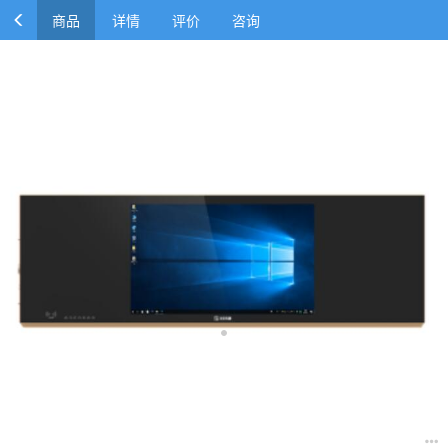
商品
详情
评价
咨询
文香WX-B086TJ1智慧黑板（含i5八代，8G内存，硬盘128G
的OPS电脑，内置实物展台，含运输及安装）
￥41000.00
￥50400.00
商品规格