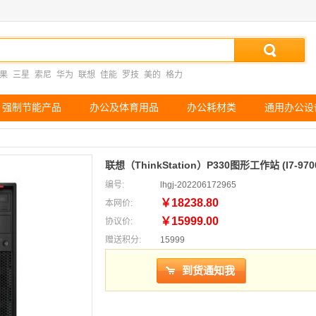
果
三星
索尼
华为
联想
佳能
罗技
美的
格力
强制节能产品
办公及体育用品
办公耗材类
通用办公设
联想（ThinkStation）P330图形工作站 (I7-9700
编号:
lhgj-202206172965
￥18238.80
本网价:
￥15999.00
协议价:
赠送积分:
15999