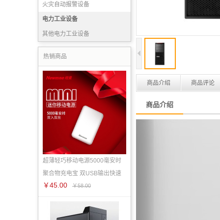
火灾自动报警设备
消防产品实（试）验设备
电力工业设备
灭火药剂
其他电力工业设备
消防宣传装备
热销商品
商品介绍
商品评论
商品介绍
超薄轻巧移动电源5000毫安时
聚合物充电宝 双USB输出快速
￥45.00
￥58.00