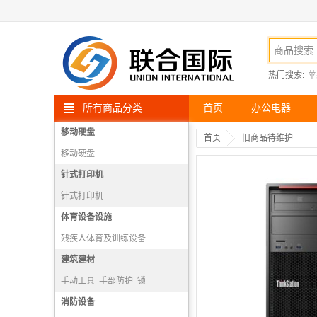
热门搜索:
苹
所有商品分类
首页
办公电器
移动硬盘
首页
旧商品待维护
移动硬盘
针式打印机
针式打印机
体育设备设施
残疾人体育及训练设备
散打、武术设备
建筑建材
射箭设备
跳水设备
手动工具
手部防护
锁
电动工具
消防设备