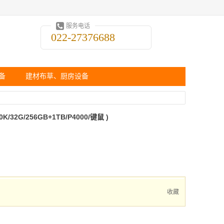
服务电话
022-27376688
备
建材布草、厨房设备
K/32G/256GB+1TB/P4000/键鼠 )
收藏