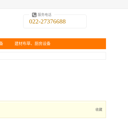
服务电话
022-27376688
备
建材布草、厨房设备
收藏