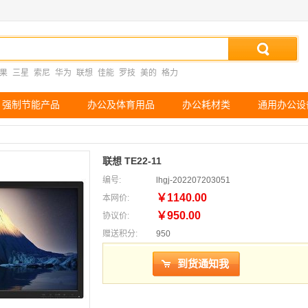
果
三星
索尼
华为
联想
佳能
罗技
美的
格力
强制节能产品
办公及体育用品
办公耗材类
通用办公设
联想 TE22-11
编号:
lhgj-202207203051
￥1140.00
本网价:
￥950.00
协议价:
赠送积分:
950