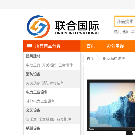
热门搜索:
苹
所有商品分类
首页
办公电器
建筑建材
首页
旧商品待维护
电动工具
开关插座
五金附件
高空安防用品
消防设备
灭火药剂
消防宣传装备
消防报警机
电力工业设备
隔绝式正压氧气呼吸器
其他电力工业设备
文艺设备
管乐器
乐器辅助用品及配件
打击乐器
销毁设备
弓弦乐器