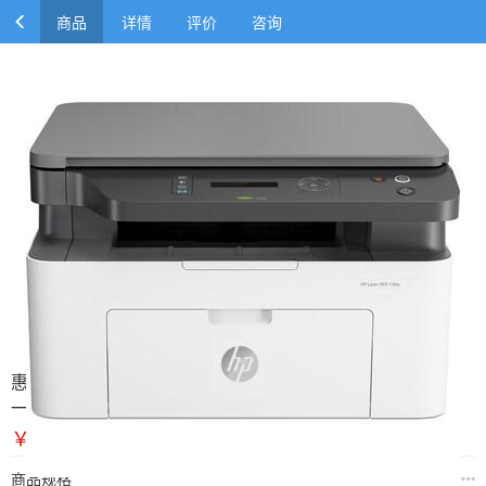
商品
详情
评价
咨询
惠普(HP) Laser MFP 136w/136wm A4幅面黑白激光多功能
一体机(打印/复印/扫描)
￥1300.00
￥1558.80
商品规格