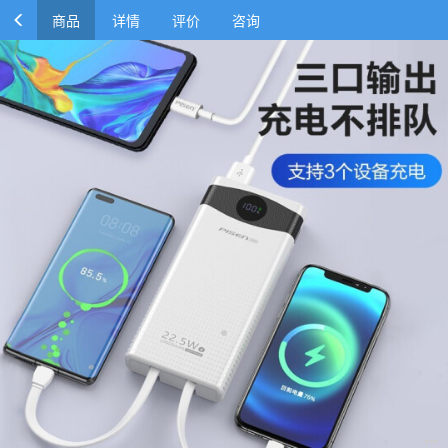
商品
详情
评价
咨询
品胜22.5W超级快充自带数据线充电宝双向快充Type-c线输
入10000毫安 适用苹果12 13华为小米手机
￥99.00
￥109.00
商品规格