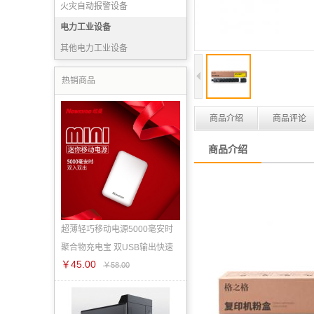
火灾自动报警设备
消防产品实（试）验设备
电力工业设备
灭火药剂
其他电力工业设备
消防宣传装备
热销商品
商品介绍
商品评论
商品介绍
超薄轻巧移动电源5000毫安时
聚合物充电宝 双USB输出快速
￥45.00
￥58.00