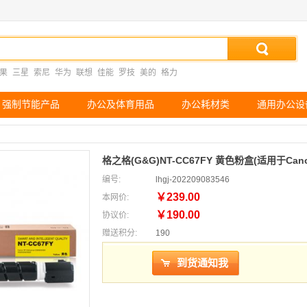
果
三星
索尼
华为
联想
佳能
罗技
美的
格力
强制节能产品
办公及体育用品
办公耗材类
通用办公设
格之格(G&G)NT-CC67FY 黄色粉盒(适用于Canon IR
编号:
lhgj-202209083546
￥239.00
本网价:
￥190.00
协议价:
赠送积分:
190