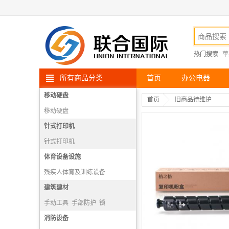
热门搜索:
苹
所有商品分类
首页
办公电器
移动硬盘
首页
旧商品待维护
移动硬盘
针式打印机
针式打印机
体育设备设施
残疾人体育及训练设备
散打、武术设备
建筑建材
射箭设备
跳水设备
手动工具
手部防护
锁
电动工具
消防设备