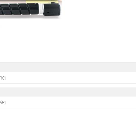
论]
询]