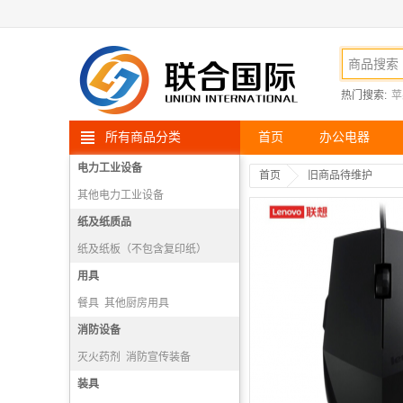
热门搜索:
苹
所有商品分类
首页
办公电器
电力工业设备
首页
旧商品待维护
其他电力工业设备
纸及纸质品
纸及纸板（不包含复印纸）
用具
餐具
其他厨房用具
厨房操作台
消防设备
炊事机械
灭火药剂
消防宣传装备
消防报警机
装具