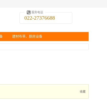
服务电话
022-27376688
备
建材布草、厨房设备
收藏