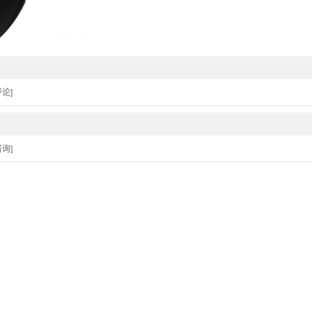
论]
询]