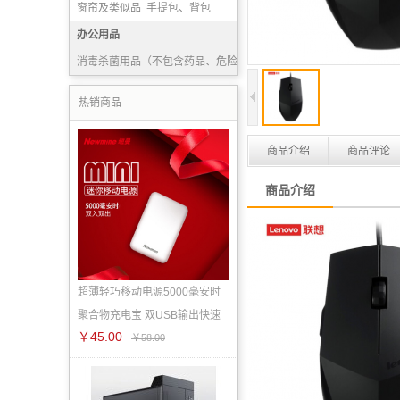
隔绝式正压氧气呼吸器
窗帘及类似品
手提包、背包
床罩
办公用品
鞋、靴及附件
消毒杀菌用品（不包含药品、危险化学品）
鼓粉盒
教具
颜料
热销商品
商品介绍
商品评论
商品介绍
超薄轻巧移动电源5000毫安时
聚合物充电宝 双USB输出快速
￥45.00
￥58.00