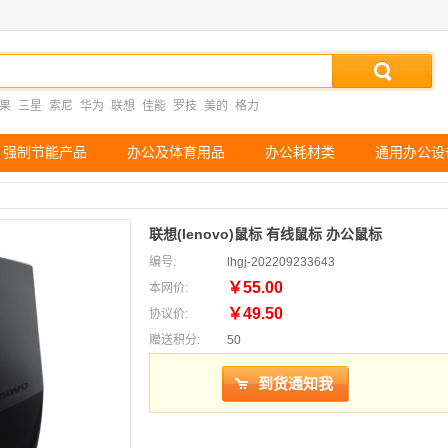
果
三星
索尼
华为
联想
佳能
罗技
美的
格力
强制节能产品
办公及体育用品
办公耗材类
通用办公设
联想(lenovo)鼠标 有线鼠标 办公鼠标
编号:
lhgj-202209233643
￥55.00
本网价:
￥49.50
协议价:
赠送积分:
50