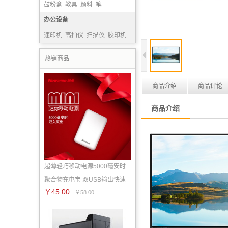
鼓粉盒
教具
颜料
笔
办公设备
速印机
高拍仪
扫描仪
胶印机
热销商品
商品介绍
商品评论
商品介绍
超薄轻巧移动电源5000毫安时
聚合物充电宝 双USB输出快速
￥45.00
￥58.00