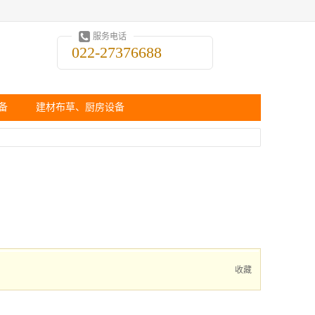
服务电话
022-27376688
备
建材布草、厨房设备
收藏