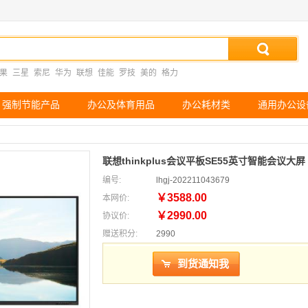
果
三星
索尼
华为
联想
佳能
罗技
美的
格力
强制节能产品
办公及体育用品
办公耗材类
通用办公设
联想thinkplus会议平板SE55英寸智能会议大屏
编号:
lhgj-202211043679
￥3588.00
本网价:
￥2990.00
协议价:
赠送积分:
2990