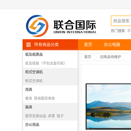
热门搜索:
苹
所有商品分类
首页
办公电器
纸及纸质品
首页
旧商品待维护
纸及纸板（不包含复印纸）
柜式空调机
柜式空调机
用具
餐具
其他厨房用具
厨房操作台
装具
炊事机械
窗帘及类似品
床罩
毯子
衣箱、提箱及类似容器
办公用品