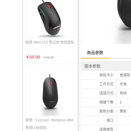
联想 0B47153 笔记本 有线鼠标
商品参数
￥50.00
￥60.00
基本参数
鼠标大小
普通鼠（
工作方式
光电
连接方式
有线
按键个数
2
颜色分类
黑色
联想（Lenovo）thinkplus M80
接口
有线USB鼠标
适用类型