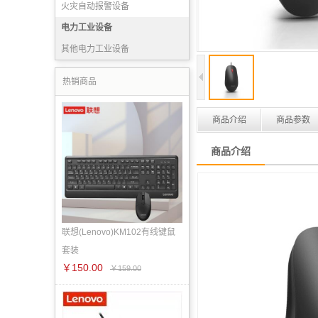
火灾自动报警设备
消防产品实（试）验设备
电力工业设备
灭火药剂
其他电力工业设备
消防宣传装备
热销商品
商品介绍
商品参数
商品介绍
联想(Lenovo)KM102有线键鼠
套装
￥150.00
￥159.00