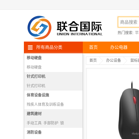
热门搜索:
苹
所有商品分类
首页
办公电器
移动硬盘
首页
办公设备
鼠标
移动硬盘
针式打印机
针式打印机
体育设备设施
残疾人体育及训练设备
散打、武术设备
建筑建材
射箭设备
跳水设备
手动工具
手部防护
锁
电动工具
消防设备