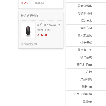
￥26.00
￥42.00
最大分辨率
分辨率可调
最近浏览过的
追踪技术
联想（Lenovo）th
滚轮方向
inkplus M80
￥26.00
最大加速度
供电模式
清除历史记录
是否有开关
操作系统
续航时间(h)
产地
产品材质
线长(m)
产品尺寸(mm)
重量(g)