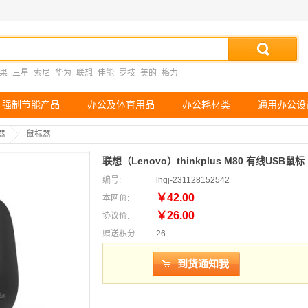
果
三星
索尼
华为
联想
佳能
罗技
美的
格力
强制节能产品
办公及体育用品
办公耗材类
通用办公设
器
鼠标器
联想（Lenovo）thinkplus M80 有线USB鼠标
编号:
lhgj-231128152542
￥42.00
本网价:
￥26.00
协议价:
赠送积分:
26