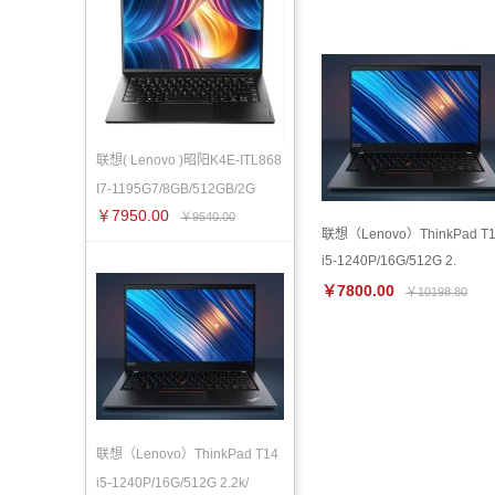
联想( Lenovo )昭阳K4E-ITL868
I7-1195G7/8GB/512GB/2G
￥7950.00
￥9540.00
联想（Lenovo）ThinkPad T
i5-1240P/16G/512G 2.
￥7800.00
￥10198.80
联想（Lenovo）ThinkPad T14
i5-1240P/16G/512G 2.2k/