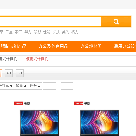
果
三星
索尼
华为
联想
佳能
罗技
美的
格力
强制节能产品
办公及体育用品
办公耗材类
通用办公设
携式计算机
便携式计算机
40
80
-
低到高
销量
评分