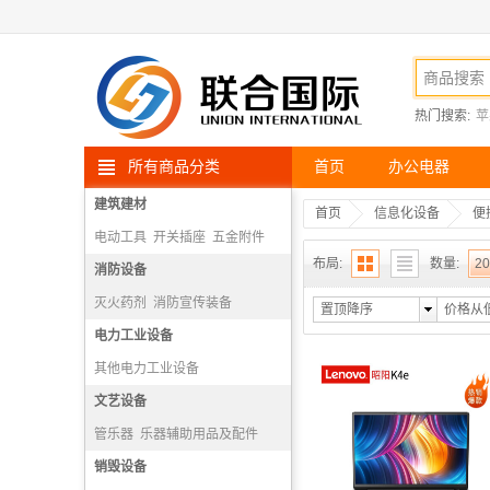
热门搜索:
苹
所有商品分类
首页
办公电器
建筑建材
首页
信息化设备
便
电动工具
开关插座
五金附件
布局:
数量:
20
高空安防用品
消防设备
灭火药剂
消防宣传装备
置顶降序
价格从
消防报警机
电力工业设备
隔绝式正压氧气呼吸器
其他电力工业设备
文艺设备
管乐器
乐器辅助用品及配件
打击乐器
销毁设备
弓弦乐器