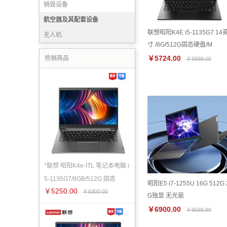
销毁设备
航空器及其配套设备
联想昭阳K4E i5-1135G7 14
无人机
寸 /8G/512G固态硬盘/M
￥5724.00
热销商品
￥5999.00
*联想 昭阳K4e-ITL 笔记本电脑 i
5-1135G7/8GB/512G 固态
昭阳E5 i7-1255U 16G 512G 
￥5250.00
￥6300.00
G独显 无光驱
￥6900.00
￥9598.80